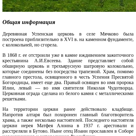
Общая информация
Деревянная Успенская церковь в селе Мячково была
построена приблизительно в XVI в. на каменном фундаменте,
с колокольней, но сгорела.
В 1868 г. ее отстроили уже в камне иждивением зажиточного
крестьянина А.И.Евсеева. Здание представляет собой
обширную церковь и трехъярусную шатровую колокольню,
которые соединены без посредства трапезной. Храм, помимо
главного престола, освященного в честь Успения Пресвятой
Богородицы, имеет еще два. Правый освящен во имя пророка
Илии, левый — во имя святителя Николая Чудотворца.
Церковная ограда сделана из белого камня с металлическими
решетками.
На территории церкви ранее действовало кладбище.
Напротив алтаря был похоронен главный благотворитель
храма, а также несколько настоятелей. Последнего настоятеля
церкви иерея Матфея Алоина в 1937 г. арестовали и
расстреляли в Бутово. Ныне отец Иоанн прославлен в Соборе