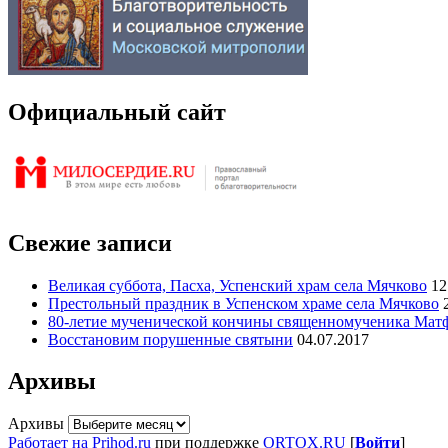
Официальный сайт
Свежие записи
Великая суббота, Пасха, Успенский храм села Мячково
12
Престольный праздник в Успенском храме села Мячково
80-летие мученической кончины священномученика Мат
Восстановим порушенные святыни
04.07.2017
Архивы
Архивы
Работает на Prihod.ru
при поддержке
ORTOX.RU
[
Войти
]